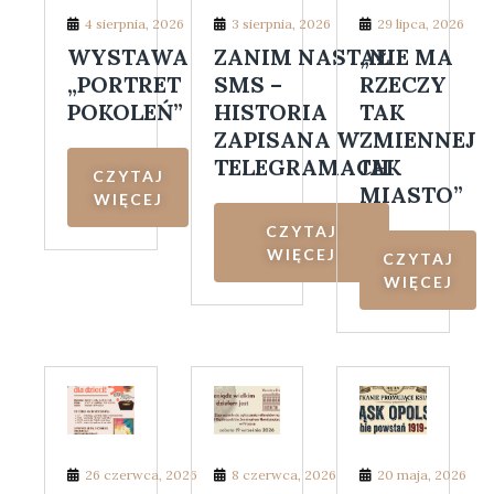
4 sierpnia, 2026
3 sierpnia, 2026
29 lipca, 2026
WYSTAWA
ZANIM NASTAŁ
„NIE MA
„PORTRET
SMS –
RZECZY
POKOLEŃ”
HISTORIA
TAK
ZAPISANA W
ZMIENNEJ
TELEGRAMACH
JAK
CZYTAJ
MIASTO”
WIĘCEJ
CZYTAJ
WIĘCEJ
CZYTAJ
WIĘCEJ
26 czerwca, 2026
8 czerwca, 2026
20 maja, 2026