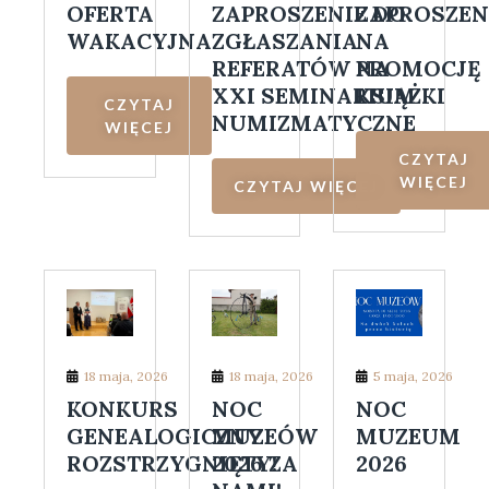
OFERTA
ZAPROSZENIE DO
ZAPROSZEN
WAKACYJNA
ZGŁASZANIA
NA
REFERATÓW NA
PROMOCJĘ
XXI SEMINARIUM
KSIĄŻKI
CZYTAJ
NUMIZMATYCZNE
WIĘCEJ
CZYTAJ
WIĘCEJ
CZYTAJ WIĘCEJ
18 maja, 2026
18 maja, 2026
5 maja, 2026
KONKURS
NOC
NOC
GENEALOGICZNY
MUZEÓW
MUZEUM
ROZSTRZYGNIĘTY!
2026 ZA
2026