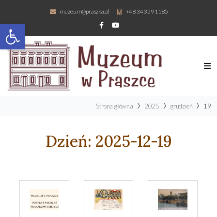
muzeum@praszka.pl
+48 34 359 1185
Otwórz pasek narzędzi
Strona główna
2025
grudzień
19
Dzień:
2025-12-19